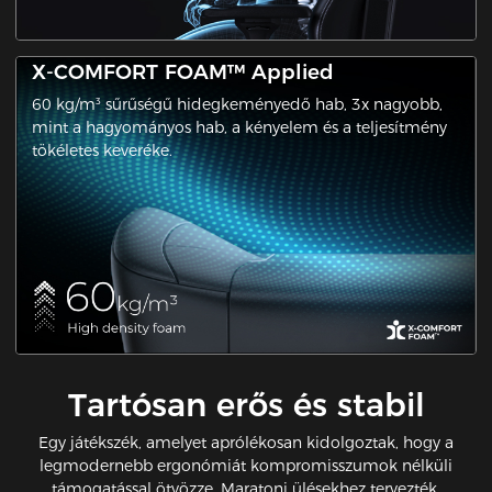
X-COMFORT FOAM™ Applied
60 kg/m³ sűrűségű hidegkeményedő hab, 3x nagyobb,
mint a hagyományos hab, a kényelem és a teljesítmény
tökéletes keveréke.
Tartósan erős és stabil
Egy játékszék, amelyet aprólékosan kidolgoztak, hogy a
legmodernebb ergonómiát kompromisszumok nélküli
támogatással ötvözze. Maratoni ülésekhez tervezték,