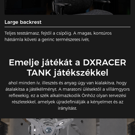
Large backrest
Teljes testtámasz, fejtől a csípőig. A magas, kontúros
háttámla követi a gerinc természetes ívét,
​Emelje játékát a DXRACER
TANK játékszékkel
ahol minden ív, illesztés és anyag úgy van kialakítva, hogy
átalakítsa a játékélményt. A maratoni ülésektől a villámgyors
reflexekig, ez a szék alkalmazkodik Önhöz olyan tervezési
részletekkel, amelyek újradefiniálják a kényelmet és az
irányítást.