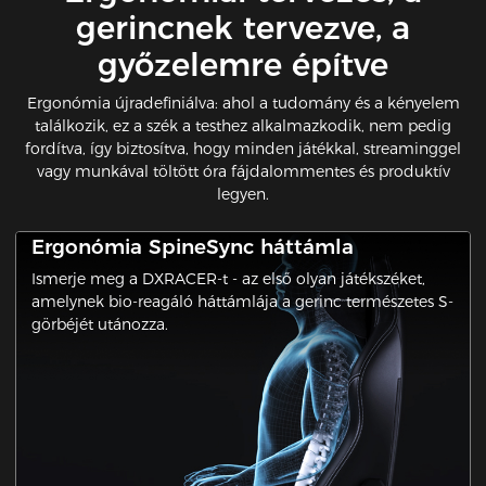
gerincnek tervezve, a
győzelemre építve
Ergonómia újradefiniálva: ahol a tudomány és a kényelem
találkozik, ez a szék a testhez alkalmazkodik, nem pedig
fordítva, így biztosítva, hogy minden játékkal, streaminggel
vagy munkával töltött óra fájdalommentes és produktív
legyen.
Ergonómia SpineSync háttámla
Ismerje meg a DXRACER-t - az első olyan játékszéket,
amelynek bio-reagáló háttámlája a gerinc természetes S-
görbéjét utánozza.