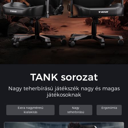
TANK sorozat
Nagy teherbírású játékszék nagy és magas
játékosoknak
Extra nagyméretű
Nagy
Ergonómia
kialakítás
teherbírású