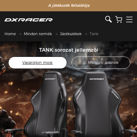
A játékszék feltalálója
Home
Minden termék
Játékszékek
Tank
TANK sorozat jellemzői
Vásároljon most
Műszaki adatok