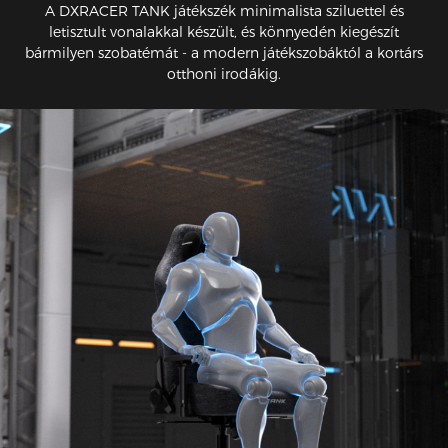
A DXRACER TANK játékszék minimalista sziluettel és
letisztult vonalakkal készült, és könnyedén kiegészít
bármilyen szobatémát - a modern játékszobáktól a kortárs
otthoni irodákig.