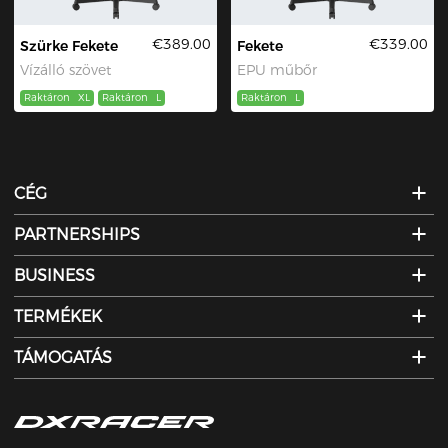
€389.00
€339.00
Szürke Fekete
Fekete
Vízálló szövet
EPU műbőr
Raktáron
XL
Raktáron
L
Raktáron
L
CÉG
PARTNERSHIPS
BUSINESS
TERMÉKEK
TÁMOGATÁS