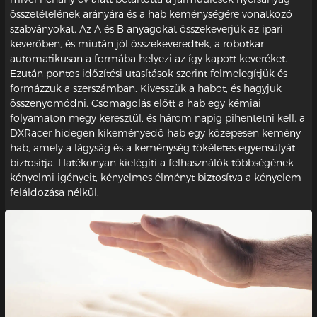
összetételének arányára és a hab keménységére vonatkozó
szabványokat. Az A és B anyagokat összekeverjük az ipari
keverőben, és miután jól összekeveredtek, a robotkar
automatikusan a formába helyezi az így kapott keveréket.
Ezután pontos időzítési utasítások szerint felmelegítjük és
formázzuk a szerszámban. Kivesszük a habot, és hagyjuk
összenyomódni. Csomagolás előtt a hab egy kémiai
folyamaton megy keresztül, és három napig pihentetni kell. a
DXRacer hidegen kikeményedő hab egy közepesen kemény
hab, amely a lágyság és a keménység tökéletes egyensúlyát
biztosítja. Hatékonyan kielégíti a felhasználók többségének
kényelmi igényeit, kényelmes élményt biztosítva a kényelem
feláldozása nélkül.