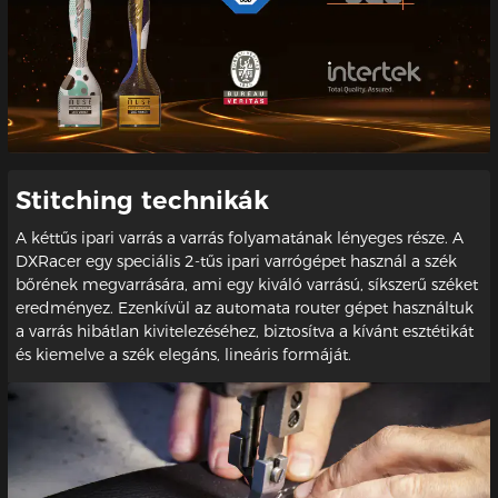
Stitching technikák
A kéttűs ipari varrás a varrás folyamatának lényeges része. A
DXRacer egy speciális 2-tűs ipari varrógépet használ a szék
bőrének megvarrására, ami egy kiváló varrású, síkszerű széket
eredményez. Ezenkívül az automata router gépet használtuk
a varrás hibátlan kivitelezéséhez, biztosítva a kívánt esztétikát
és kiemelve a szék elegáns, lineáris formáját.