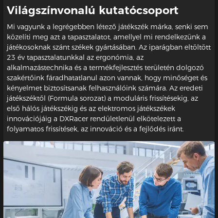
Világszínvonalú kutatócsoport
Mi vagyunk a legrégebben létező játékszék márka, senki sem
közelíti meg azt a tapasztalatot, amellyel mi rendelkezünk a
játékosoknak szánt székek gyártásában. Az iparágban eltöltött
23 év tapasztalatunkkal az ergonómia, az
alkalmazástechnika és a termékfejlesztés területén dolgozó
szakértőink fáradhatatlanul azon vannak, hogy minőséget és
kényelmet biztosítsanak felhasználóink számára. Az eredeti
játékszéktől (Formula sorozat) a moduláris frissítésekig, az
első hálós játékszékig és az elektromos játékszékek
innovációjáig a DXRacer rendületlenül elkötelezett a
folyamatos frissítések, az innováció és a fejlődés iránt.