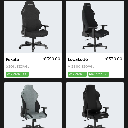
€599.00
€339.00
Fekete
Lopakodó
Szőtt szövet
Vízálló szövet
Raktáron
XXL
Raktáron
L
Raktáron
XL