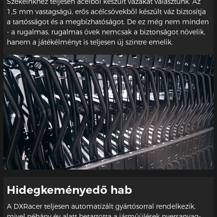
Székeinkhez teljesen acélból készült vázakat választunk. Az
1,5 mm vastagságú, erős acélcsövekből készült váz biztosítja
a tartósságot és a megbízhatóságot. De ez még nem minden
- a rugalmas, rugalmas övek nemcsak a biztonságot növelik,
hanem a játékélményt is teljesen új szintre emelik.
Hidegkeményedő hab
A DXRacer teljesen automatizált gyártósorral rendelkezik,
mivel néhány év alatt betartotta a járműülések nyersanyag-