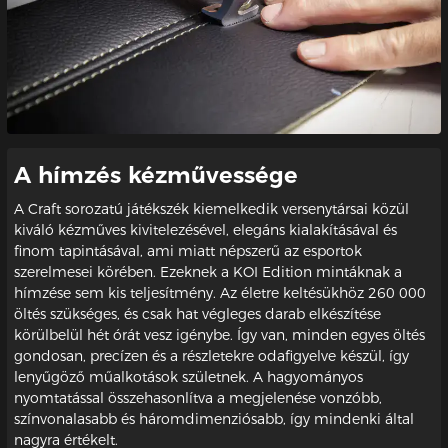
A hímzés kézművessége
A Craft sorozatú játékszék kiemelkedik versenytársai közül
kiváló kézműves kivitelezésével, elegáns kialakításával és
finom tapintásával, ami miatt népszerű az esportok
szerelmesei körében. Ezeknek a KOI Edition mintáknak a
hímzése sem kis teljesítmény. Az életre keltésükhöz 260 000
öltés szükséges, és csak hat végleges darab elkészítése
körülbelül hét órát vesz igénybe. Így van, minden egyes öltés
gondosan, precízen és a részletekre odafigyelve készül, így
lenyűgöző műalkotások születnek. A hagyományos
nyomtatással összehasonlítva a megjelenése vonzóbb,
színvonalasabb és háromdimenziósabb, így mindenki által
nagyra értékelt.