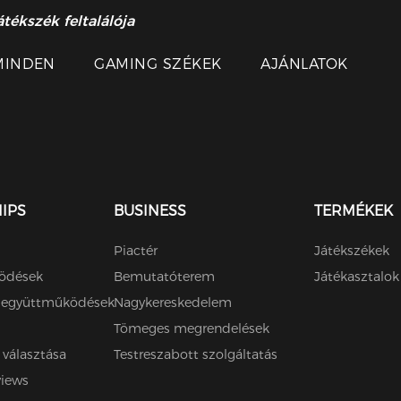
átékszék feltalálója
MINDEN
GAMING SZÉKEK
AJÁNLATOK
IPS
BUSINESS
TERMÉKEK
Piactér
Játékszékek
ödések
Bemutatóterem
Játékasztalok
ú együttműködések
Nagykereskedelem
Tömeges megrendelések
 választása
Testreszabott szolgáltatás
views