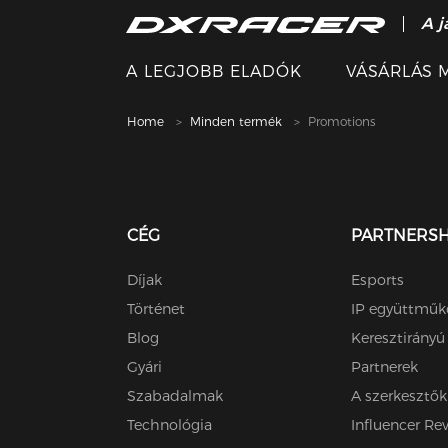
A j
A LEGJOBB ELADÓK
VÁSÁRLÁS 
Home
Minden termék
Promotions
CÉG
PARTNERSH
Díjak
Esports
Történet
IP együttműk
Blog
Keresztirány
Gyári
Partnerek
Szabadalmak
A szerkesztők
Technológia
Influencer Re