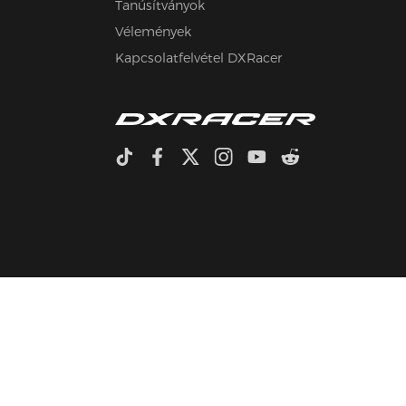
Tanúsítványok
Vélemények
Kapcsolatfelvétel DXRacer